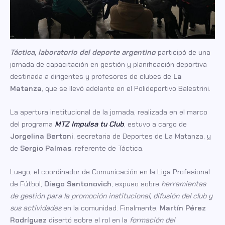
Táctica, laboratorio del deporte argentino
participó de una
jornada de capacitación en gestión y planificación deportiva
destinada a dirigentes y profesores de clubes de
La
Matanza
, que se llevó adelante en el Polideportivo Balestrini.
La apertura institucional de la jornada, realizada en el marco
del programa
MTZ Impulsa tu Club
, estuvo a cargo de
Jorgelina Bertoni
, secretaria de Deportes de La Matanza, y
de
Sergio Palmas
, referente de Táctica.
Luego, el coordinador de Comunicación en la Liga Profesional
de Fútbol,
Diego Santonovich
, expuso sobre
herramientas
de gestión para la promoción institucional, difusión del club y
sus actividades
en la comunidad. Finalmente,
Martín
Pérez
Rodríguez
disertó sobre el rol en la
formación del