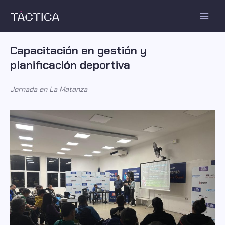
Ir
al
Main
contenido
Men
Capacitación en gestión y
planificación deportiva
Jornada en La Matanza